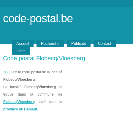
code-postal.be
Accueil
Recherche
Publicité
Contact
Liens
Code postal Flobecq/Vloesberg
7880
est le code postal de la localité
Flobecq/Vloesberg
.
La localité
Flobecq/Vloesberg
se
trouve dans la commune de
Flobecq/Vloesberg
, située dans la
province du Hainaut
.