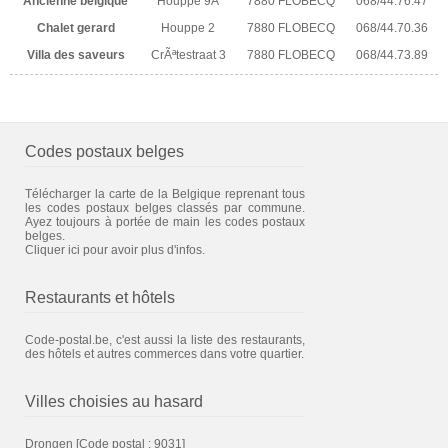
Ancienne belgique
Houppe 9A
7880 FLOBECQ
068/44.76.47
Chalet gerard
Houppe 2
7880 FLOBECQ
068/44.70.36
Villa des saveurs
CrÃªtestraat 3
7880 FLOBECQ
068/44.73.89
Codes postaux belges
Télécharger la carte de la Belgique reprenant tous
les codes postaux belges classés par commune.
Ayez toujours à portée de main les codes postaux
belges.
Cliquer ici pour avoir plus d'infos.
Restaurants et hôtels
Code-postal.be, c'est aussi la liste des restaurants,
des hôtels et autres commerces dans votre quartier.
Villes choisies au hasard
Drongen
[Code postal : 9031]