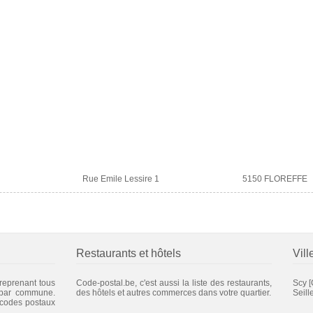
Rue Emile Lessire 1
5150 FLOREFFE
Restaurants et hôtels
Vill
 reprenant tous
Code-postal.be, c'est aussi la liste des restaurants,
Scy
[
 par commune.
des hôtels et autres commerces dans votre quartier.
Seill
 codes postaux