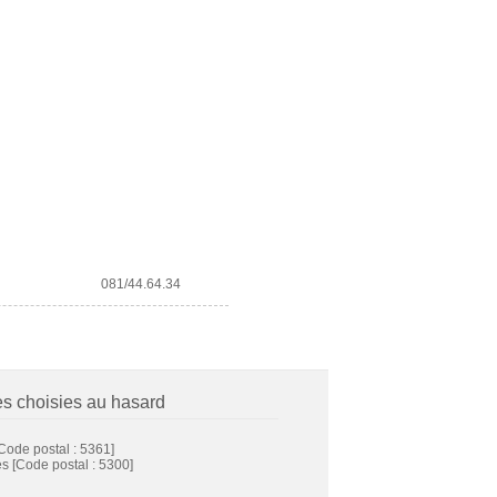
081/44.64.34
es choisies au hasard
Code postal : 5361]
es
[Code postal : 5300]