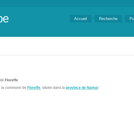
be
Accueil
Recherche
Pu
lité
Floreffe
.
s la commune de
Floreffe
, située dans la
province de Namur
.