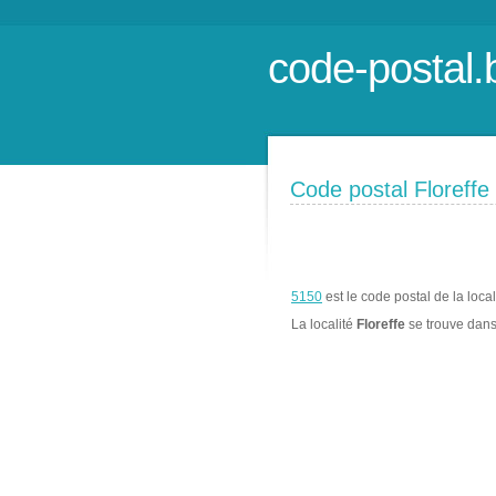
code-postal.
Code postal Floreffe
5150
est le code postal de la loca
La localité
Floreffe
se trouve dan