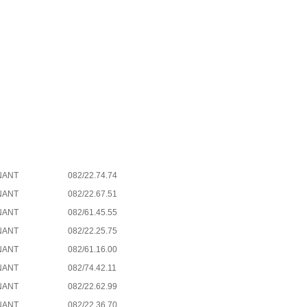
NANT
082/22.74.74
NANT
082/22.67.51
NANT
082/61.45.55
NANT
082/22.25.75
NANT
082/61.16.00
NANT
082/74.42.11
NANT
082/22.62.99
NANT
082/22.36.70