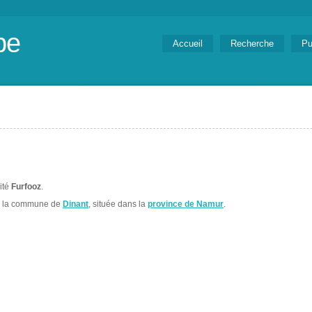
be
Accueil
Recherche
Pu
lité
Furfooz
.
s la commune de
Dinant
, située dans la
province de Namur
.