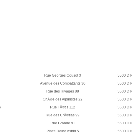
Rue Georges Cousot 3
5500 DI
Avenue des Combattants 30
5500 DI
Rue des Rivages 88
5500 DI
ChÃ©e.des Alpinistes 22
5500 DI
s
Rue FÃ©tis 112
5500 DI
Rue des CrÃ©tias 99
5500 DI
Rue Grande 91
5500 DI
Place Reine Astrid 5
5500 DI