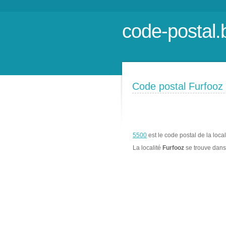
code-postal.
Code postal Furfooz
5500
est le code postal de la loca
La localité
Furfooz
se trouve dan