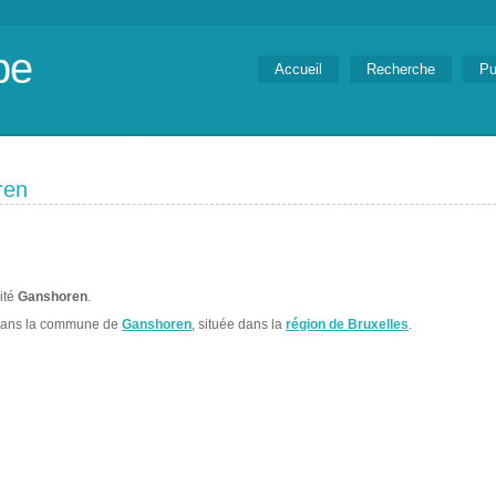
be
Accueil
Recherche
Pu
ren
lité
Ganshoren
.
dans la commune de
Ganshoren
, située dans la
région de Bruxelles
.