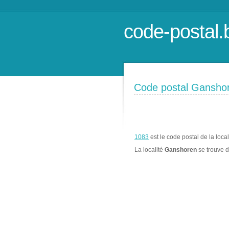
code-postal.
Code postal Gansho
1083
est le code postal de la loca
La localité
Ganshoren
se trouve 