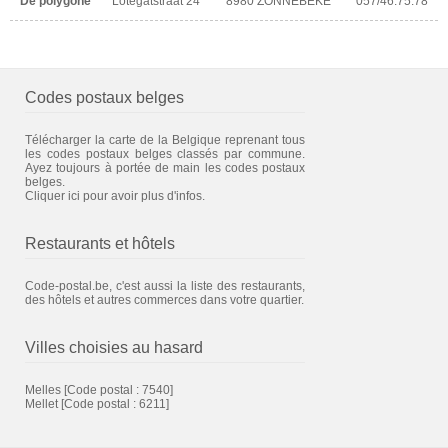
De polygone
Lotegatstraat 24
8980 ZONNEBEKE
057/46.75.78
Codes postaux belges
Télécharger la carte de la Belgique reprenant tous
les codes postaux belges classés par commune.
Ayez toujours à portée de main les codes postaux
belges.
Cliquer ici pour avoir plus d'infos.
Restaurants et hôtels
Code-postal.be, c'est aussi la liste des restaurants,
des hôtels et autres commerces dans votre quartier.
Villes choisies au hasard
Melles
[Code postal : 7540]
Mellet
[Code postal : 6211]