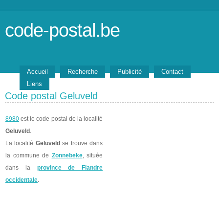
code-postal.be
Accueil
Recherche
Publicité
Contact
Liens
Code postal Geluveld
8980
est le code postal de la localité
Geluveld
.
La localité
Geluveld
se trouve dans
la commune de
Zonnebeke
, située
dans la
province de Flandre
occidentale
.