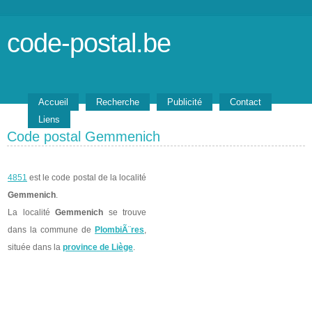
code-postal.be
Accueil
Recherche
Publicité
Contact
Liens
Code postal Gemmenich
4851
est le code postal de la localité
Gemmenich
.
La localité
Gemmenich
se trouve
dans la commune de
PlombiÃ¨res
,
située dans la
province de Liège
.