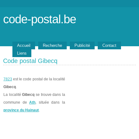
code-postal.be
Accueil
Recherche
Publicité
Contact
Liens
Code postal Gibecq
7823
est le code postal de la localité
Gibecq
.
La localité
Gibecq
se trouve dans la
commune de
Ath
, située dans la
province du Hainaut
.