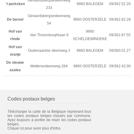
Geraardsbergsesteenweg
't parksken
9860 BALEGEM
09/362.52.20
233
Geraardsbergsesteenweg
De bareel
9860 OOSTERZELE
09/362.82.28
54
Hof van
9860
Van Thorenburghlaan 9
09/362.87.55
rhode
SCHELDEWINDEKE
Hof van
Oudenaardse steenweg 2
9860 BALEGEM
09/360.01.27
oranje
De nieuwe
Wettersesteenweg 28A
9860 OOSTERZELE
09/362.42.00
azalea
Codes postaux belges
Télécharger la carte de la Belgique reprenant tous
les codes postaux belges classés par commune.
Ayez toujours à portée de main les codes postaux
belges.
Cliquer ici pour avoir plus d'infos.