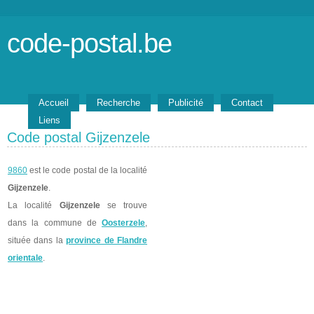
code-postal.be
Accueil
Recherche
Publicité
Contact
Liens
Code postal Gijzenzele
9860
est le code postal de la localité
Gijzenzele
.
La localité
Gijzenzele
se trouve
dans la commune de
Oosterzele
,
située dans la
province de Flandre
orientale
.