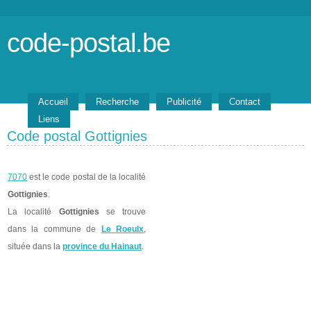
code-postal.be
Accueil
Recherche
Publicité
Contact
Liens
Code postal Gottignies
7070
est le code postal de la localité
Gottignies
.
La localité
Gottignies
se trouve
dans la commune de
Le Roeulx
,
située dans la
province du Hainaut
.