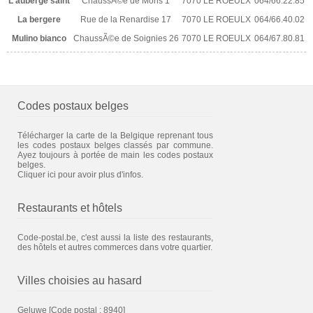
L'auberge saint
ChaussÃ©e de Mons 1
7070 LE ROEULX
064/66.22.85
La bergere
Rue de la Renardise 17
7070 LE ROEULX
064/66.40.02
Mulino bianco
ChaussÃ©e de Soignies 26
7070 LE ROEULX
064/67.80.81
Codes postaux belges
Télécharger la carte de la Belgique reprenant tous
les codes postaux belges classés par commune.
Ayez toujours à portée de main les codes postaux
belges.
Cliquer ici pour avoir plus d'infos.
Restaurants et hôtels
Code-postal.be, c'est aussi la liste des restaurants,
des hôtels et autres commerces dans votre quartier.
Villes choisies au hasard
Geluwe
[Code postal : 8940]