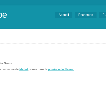
be
Accueil
Recherche
Pu
lité
Graux
.
 la commune de
Mettet
, située dans la
province de Namur
.