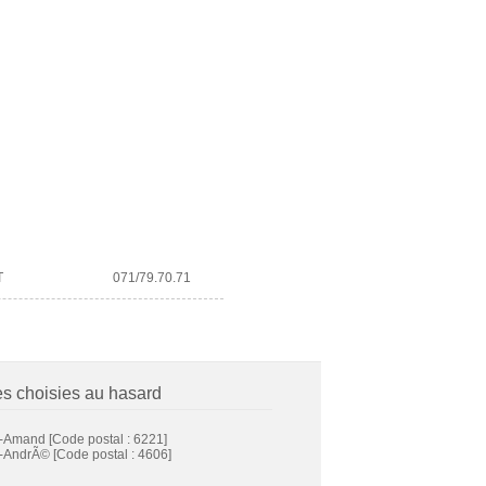
T
071/79.70.71
es choisies au hasard
t-Amand
[Code postal : 6221]
t-AndrÃ©
[Code postal : 4606]