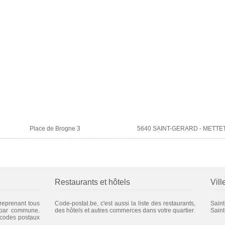
Place de Brogne 3
5640 SAINT-GERARD - METTE
Restaurants et hôtels
Vill
 reprenant tous
Code-postal.be, c'est aussi la liste des restaurants,
Sain
 par commune.
des hôtels et autres commerces dans votre quartier.
Sain
 codes postaux