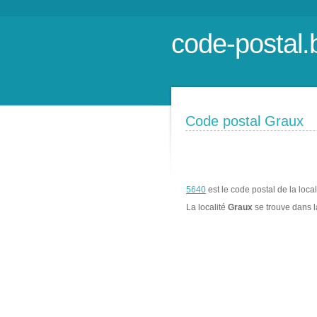
code-postal.
Code postal Graux
5640
est le code postal de la loca
La localité
Graux
se trouve dans