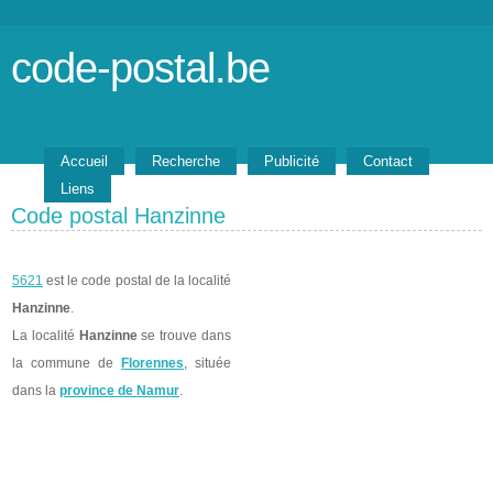
code-postal.be
Accueil
Recherche
Publicité
Contact
Liens
Code postal Hanzinne
5621
est le code postal de la localité
Hanzinne
.
La localité
Hanzinne
se trouve dans
la commune de
Florennes
, située
dans la
province de Namur
.