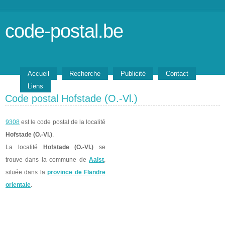
code-postal.be
Accueil
Recherche
Publicité
Contact
Liens
Code postal Hofstade (O.-Vl.)
9308
est le code postal de la localité
Hofstade (O.-Vl.)
.
La localité
Hofstade (O.-Vl.)
se
trouve dans la commune de
Aalst
,
située dans la
province de Flandre
orientale
.