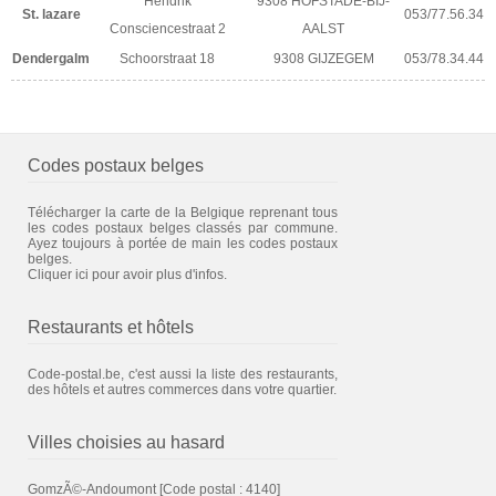
Hendrik
9308 HOFSTADE-BIJ-
St. lazare
053/77.56.34
Consciencestraat 2
AALST
Dendergalm
Schoorstraat 18
9308 GIJZEGEM
053/78.34.44
Codes postaux belges
Télécharger la carte de la Belgique reprenant tous
les codes postaux belges classés par commune.
Ayez toujours à portée de main les codes postaux
belges.
Cliquer ici pour avoir plus d'infos.
Restaurants et hôtels
Code-postal.be, c'est aussi la liste des restaurants,
des hôtels et autres commerces dans votre quartier.
Villes choisies au hasard
GomzÃ©-Andoumont
[Code postal : 4140]