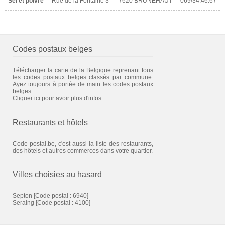
Sel et poivre
Rue de la Fontaine 3
7620 BRUNEHAUT
069/34.46.67
Codes postaux belges
Télécharger la carte de la Belgique reprenant tous
les codes postaux belges classés par commune.
Ayez toujours à portée de main les codes postaux
belges.
Cliquer ici pour avoir plus d'infos.
Restaurants et hôtels
Code-postal.be, c'est aussi la liste des restaurants,
des hôtels et autres commerces dans votre quartier.
Villes choisies au hasard
Septon
[Code postal : 6940]
Seraing
[Code postal : 4100]