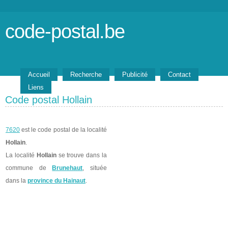
code-postal.be
Accueil
Recherche
Publicité
Contact
Liens
Code postal Hollain
7620
est le code postal de la localité
Hollain
.
La localité
Hollain
se trouve dans la
commune de
Brunehaut
, située
dans la
province du Hainaut
.