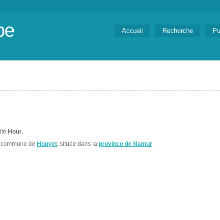
be
Accueil
Recherche
Pu
lité
Hour
.
la commune de
Houyet
, située dans la
province de Namur
.