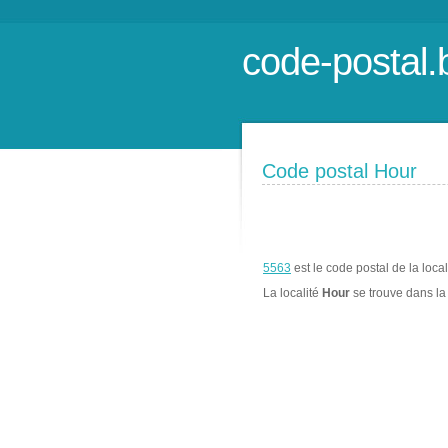
code-postal.
Code postal Hour
5563
est le code postal de la loca
La localité
Hour
se trouve dans 