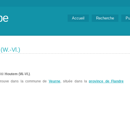
be
Accueil
Recherche
Pu
(W.-Vl.)
lité
Houtem (W.-Vl.)
.
rouve dans la commune de
Veurne
, située dans la
province de Flandre