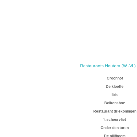
Restaurants Houtem (W.-Vl.)
Croonhof
De kloeffe
Ibis
Boikenshoc
Restaurant driekoningen
't scheurvliet
Onder den toren
De olijfboom