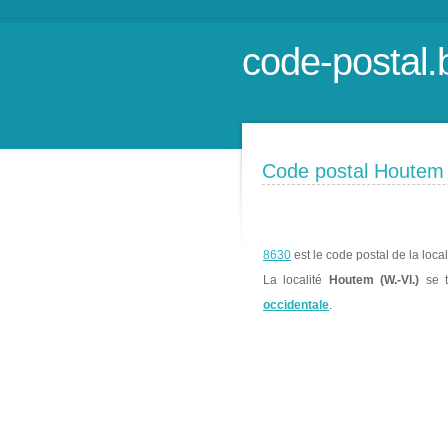
code-postal.
Code postal Houtem 
8630
est le code postal de la loca
La localité
Houtem (W.-Vl.)
se t
occidentale
.