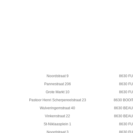
Noordstraat 9
8630 F
Pannestraat 206
8630 F
Grote Markt 10
8630 F
Pastoor Henri Scherpereelstraat 23
8630 BOO
Wulveringemstraat 40
8630 BEA
Vinkenstraat 22
8630 BEA
St-Niklaasplein 1
8630 F
Noordstraat 3
8630 F