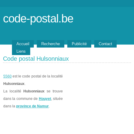
code-postal.be
Accueil
Recherche
Publicité
Contact
Liens
Code postal Hulsonniaux
5560
est le code postal de la localité
Hulsonniaux
.
La localité
Hulsonniaux
se trouve
dans la commune de
Houyet
, située
dans la
province de Namur
.