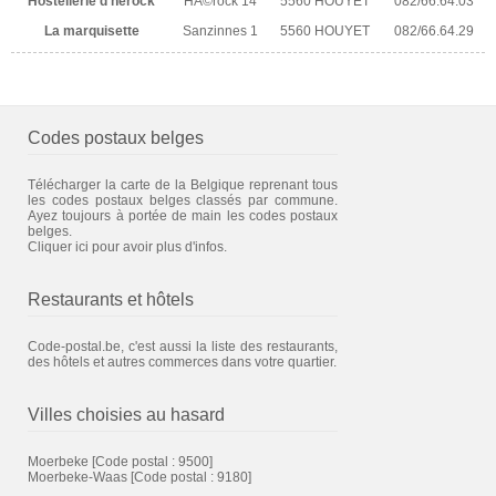
Hostellerie d'herock
HÃ©rock 14
5560 HOUYET
082/66.64.03
La marquisette
Sanzinnes 1
5560 HOUYET
082/66.64.29
Codes postaux belges
Télécharger la carte de la Belgique reprenant tous
les codes postaux belges classés par commune.
Ayez toujours à portée de main les codes postaux
belges.
Cliquer ici pour avoir plus d'infos.
Restaurants et hôtels
Code-postal.be, c'est aussi la liste des restaurants,
des hôtels et autres commerces dans votre quartier.
Villes choisies au hasard
Moerbeke
[Code postal : 9500]
Moerbeke-Waas
[Code postal : 9180]