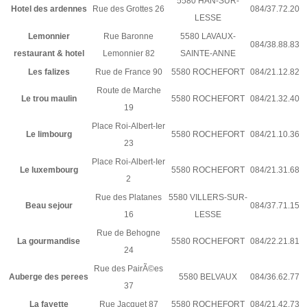
5580 HAN-SUR-
Hotel des ardennes
Rue des Grottes 26
084/37.72.20
LESSE
Lemonnier
Rue Baronne
5580 LAVAUX-
084/38.88.83
restaurant & hotel
Lemonnier 82
SAINTE-ANNE
Les falizes
Rue de France 90
5580 ROCHEFORT
084/21.12.82
Route de Marche
Le trou maulin
5580 ROCHEFORT
084/21.32.40
19
Place Roi-Albert-Ier
Le limbourg
5580 ROCHEFORT
084/21.10.36
23
Place Roi-Albert-Ier
Le luxembourg
5580 ROCHEFORT
084/21.31.68
2
Rue des Platanes
5580 VILLERS-SUR-
Beau sejour
084/37.71.15
16
LESSE
Rue de Behogne
La gourmandise
5580 ROCHEFORT
084/22.21.81
24
Rue des PairÃ©es
Auberge des perees
5580 BELVAUX
084/36.62.77
37
La fayette
Rue Jacquet 87
5580 ROCHEFORT
084/21.42.73