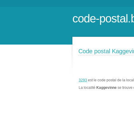
code-postal.
Code postal Kaggev
3293
est le code postal de la loca
La localité
Kaggevinne
se trouve