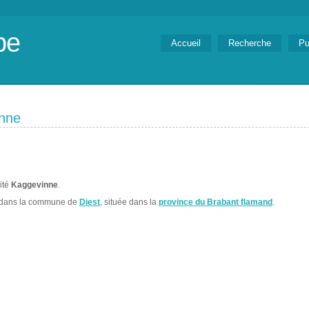
be
Accueil
Recherche
Pu
inne
lité
Kaggevinne
.
 dans la commune de
Diest
, située dans la
province du Brabant flamand
.