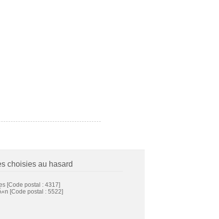
es choisies au hasard
es
[Code postal : 4317]
Ã«n
[Code postal : 5522]