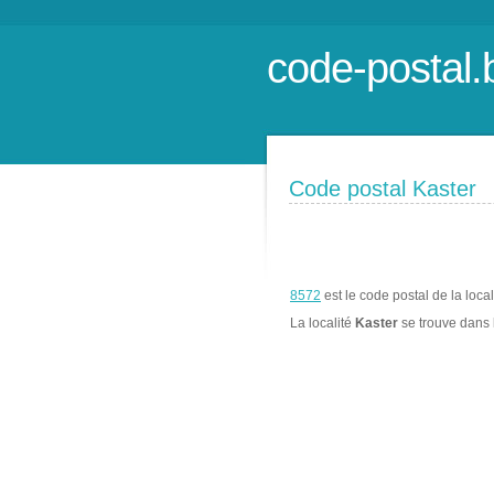
code-postal.
Code postal Kaster
8572
est le code postal de la loca
La localité
Kaster
se trouve dans