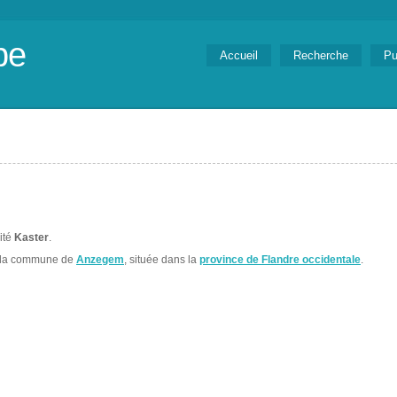
be
Accueil
Recherche
Pu
lité
Kaster
.
 la commune de
Anzegem
, située dans la
province de Flandre occidentale
.