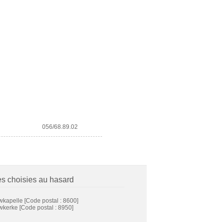
056/68.89.02
es choisies au hasard
wkapelle
[Code postal : 8600]
wkerke
[Code postal : 8950]