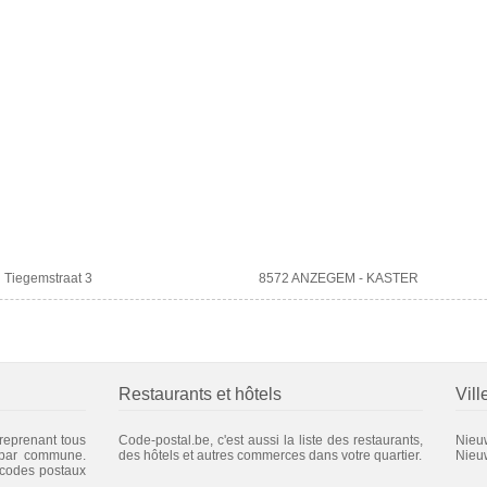
Tiegemstraat 3
8572 ANZEGEM - KASTER
Restaurants et hôtels
Vill
 reprenant tous
Code-postal.be, c'est aussi la liste des restaurants,
Nieu
 par commune.
des hôtels et autres commerces dans votre quartier.
Nieu
 codes postaux