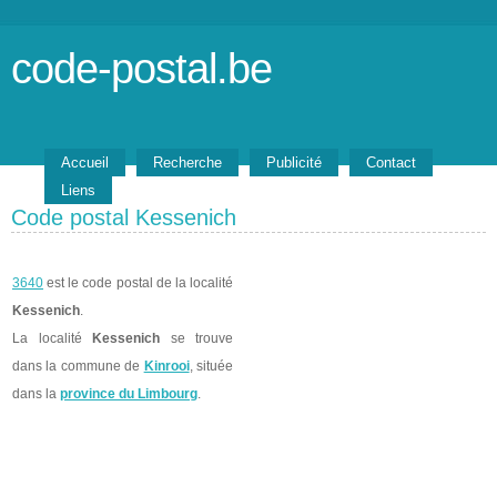
code-postal.be
Accueil
Recherche
Publicité
Contact
Liens
Code postal Kessenich
3640
est le code postal de la localité
Kessenich
.
La localité
Kessenich
se trouve
dans la commune de
Kinrooi
, située
dans la
province du Limbourg
.