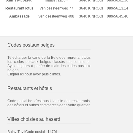
Aan 't wit paerd
Maasstraat 84
3640 KINROOI
089/56.01.50
Restaurant lotus
Venlosesteenweg 77
3640 KINROOI
089/56.13.14
Ambassade
Venlosesteenweg 408
3640 KINROOI
089/56.45.46
Codes postaux belges
Télécharger la carte de la Belgique reprenant tous
les codes postaux belges classés par commune.
Ayez toujours à portée de main les codes postaux
belges.
Cliquer ici pour avoir plus d'infos.
Restaurants et hôtels
Code-postal.be, c'est aussi la liste des restaurants,
des hôtels et autres commerces dans votre quartier.
Villes choisies au hasard
Baisy-Thy
[Code postal : 1470]