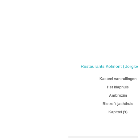
Restaurants Kolmont (Borglo
Kasteel van rullingen
Het klaphuis
Ambrozijn
Bistro 't jachthuis
Kapittel ('t)