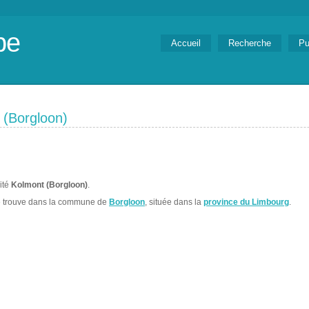
be
Accueil
Recherche
Pu
 (Borgloon)
lité
Kolmont (Borgloon)
.
 trouve dans la commune de
Borgloon
, située dans la
province du Limbourg
.