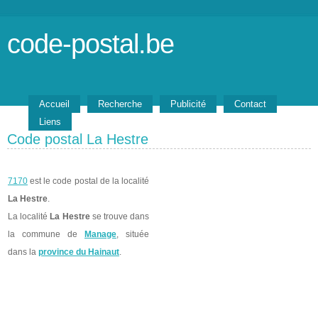
code-postal.be
Accueil
Recherche
Publicité
Contact
Liens
Code postal La Hestre
7170
est le code postal de la localité
La Hestre
.
La localité
La Hestre
se trouve dans
la commune de
Manage
, située
dans la
province du Hainaut
.