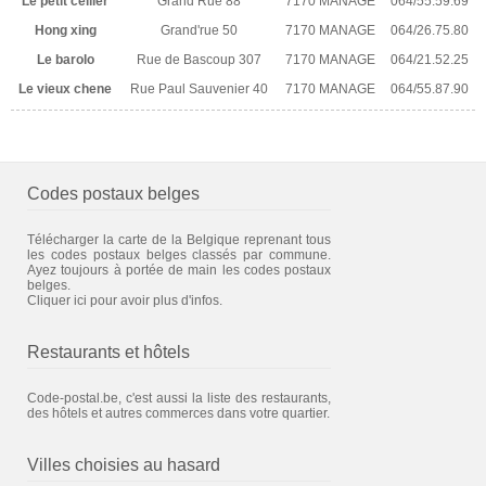
Le petit cellier
Grand Rue 88
7170 MANAGE
064/55.59.69
Hong xing
Grand'rue 50
7170 MANAGE
064/26.75.80
Le barolo
Rue de Bascoup 307
7170 MANAGE
064/21.52.25
Le vieux chene
Rue Paul Sauvenier 40
7170 MANAGE
064/55.87.90
Codes postaux belges
Télécharger la carte de la Belgique reprenant tous
les codes postaux belges classés par commune.
Ayez toujours à portée de main les codes postaux
belges.
Cliquer ici pour avoir plus d'infos.
Restaurants et hôtels
Code-postal.be, c'est aussi la liste des restaurants,
des hôtels et autres commerces dans votre quartier.
Villes choisies au hasard