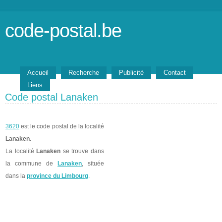
code-postal.be
Accueil
Recherche
Publicité
Contact
Liens
Code postal Lanaken
3620
est le code postal de la localité
Lanaken
.
La localité
Lanaken
se trouve dans
la commune de
Lanaken
, située
dans la
province du Limbourg
.