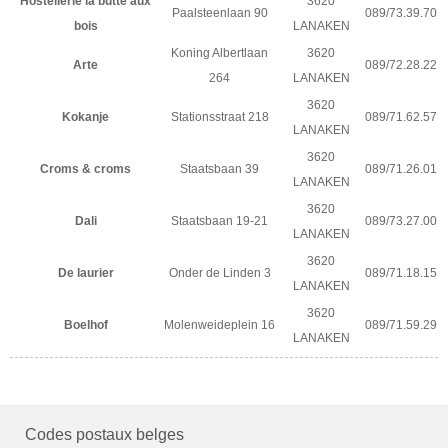
Hostellerie la butte aux
3620
Paalsteenlaan 90
089/73.39.70
bois
LANAKEN
Koning Albertlaan
3620
Arte
089/72.28.22
264
LANAKEN
3620
Kokanje
Stationsstraat 218
089/71.62.57
LANAKEN
3620
Croms & croms
Staatsbaan 39
089/71.26.01
LANAKEN
3620
Dali
Staatsbaan 19-21
089/73.27.00
LANAKEN
3620
De laurier
Onder de Linden 3
089/71.18.15
LANAKEN
3620
Boelhof
Molenweideplein 16
089/71.59.29
LANAKEN
Codes postaux belges