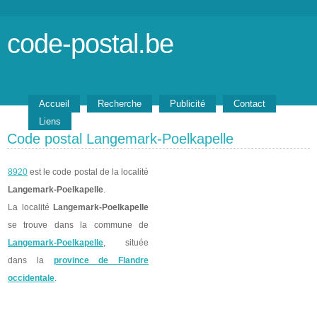
code-postal.be
Accueil
Recherche
Publicité
Contact
Liens
Code postal Langemark-Poelkapelle
8920
est le code postal de la localité
Langemark-Poelkapelle
.
La localité
Langemark-Poelkapelle
se trouve dans la commune de
Langemark-Poelkapelle
, située
dans la
province de Flandre
occidentale
.