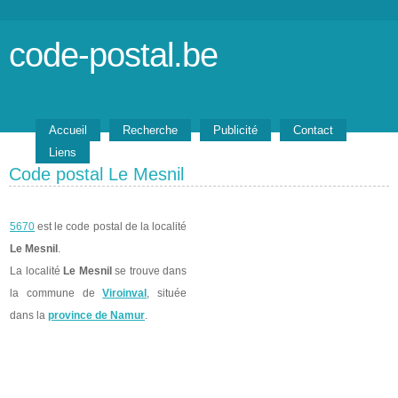
code-postal.be
Accueil
Recherche
Publicité
Contact
Liens
Code postal Le Mesnil
5670
est le code postal de la localité
Le Mesnil
.
La localité
Le Mesnil
se trouve dans
la commune de
Viroinval
, située
dans la
province de Namur
.