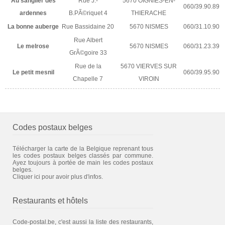
Au sanglier des
Rue J.-
5670 OIGNIES-EN-
060/39.90.89
ardennes
B.PÃ©riquet 4
THIERACHE
La bonne auberge
Rue Bassidaine 20
5670 NISMES
060/31.10.90
Rue Albert
Le melrose
5670 NISMES
060/31.23.39
GrÃ©goire 33
Rue de la
5670 VIERVES SUR
Le petit mesnil
060/39.95.90
Chapelle 7
VIROIN
Codes postaux belges
Télécharger la carte de la Belgique reprenant tous
les codes postaux belges classés par commune.
Ayez toujours à portée de main les codes postaux
belges.
Cliquer ici pour avoir plus d'infos.
Restaurants et hôtels
Code-postal.be, c'est aussi la liste des restaurants,