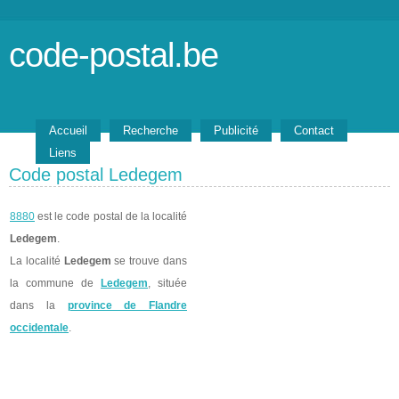
code-postal.be
Accueil
Recherche
Publicité
Contact
Liens
Code postal Ledegem
8880
est le code postal de la localité
Ledegem
.
La localité
Ledegem
se trouve dans
la commune de
Ledegem
, située
dans la
province de Flandre
occidentale
.