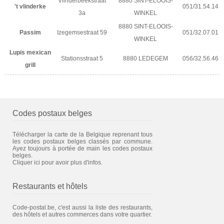
Vlinderbeekstraat
8880 SINT-ELOOIS-
't vlinderke
051/31.54.14
3a
WINKEL
8880 SINT-ELOOIS-
Passim
Izegemsestraat 59
051/32.07.01
WINKEL
Lupis mexican
Stationsstraat 5
8880 LEDEGEM
056/32.56.46
grill
Codes postaux belges
Télécharger la carte de la Belgique reprenant tous
les codes postaux belges classés par commune.
Ayez toujours à portée de main les codes postaux
belges.
Cliquer ici pour avoir plus d'infos.
Restaurants et hôtels
Code-postal.be, c'est aussi la liste des restaurants,
des hôtels et autres commerces dans votre quartier.