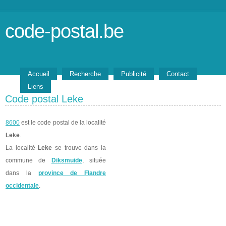
code-postal.be
Accueil
Recherche
Publicité
Contact
Liens
Code postal Leke
8600
est le code postal de la localité
Leke
.
La localité
Leke
se trouve dans la
commune de
Diksmuide
, située
dans la
province de Flandre
occidentale
.