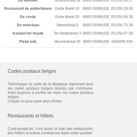
De lekebek
Schorestraat 39
8600 DIXMUDE
051/50.24.27
Restaurant de polderbloem
Grote Markt 10
8600 DIXMUDE
051/50.29.05
De vrede
Grote Markt 35
8600 DIXMUDE
051/50.00.38
De meerlaan
Steenstraat 5
8600 DIXMUDE
051/56.70.39
Kasteel ter heyde
Ter Heidedreef 3
8600 DIXMUDE
051/58.07.58
Pietje kok
Veurnestraat 29
8600 DIXMUDE
058/298.456
Codes postaux belges
Télécharger la carte de la Belgique reprenant tous
les codes postaux belges classés par commune.
Ayez toujours à portée de main les codes postaux
belges.
Cliquer ici pour avoir plus d'infos.
Restaurants et hôtels
Code-postal.be, c'est aussi la liste des restaurants,
des hôtels et autres commerces dans votre quartier.