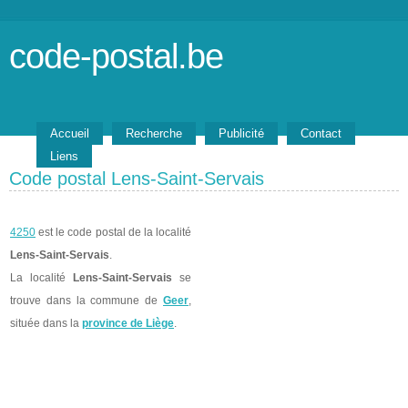
code-postal.be
Accueil
Recherche
Publicité
Contact
Liens
Code postal Lens-Saint-Servais
4250
est le code postal de la localité
Lens-Saint-Servais
.
La localité
Lens-Saint-Servais
se
trouve dans la commune de
Geer
,
située dans la
province de Liège
.