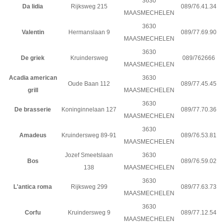
3630
Da lidia
Rijksweg 215
089/76.41.34
MAASMECHELEN
3630
Valentin
Hermanslaan 9
089/77.69.90
MAASMECHELEN
3630
De griek
Kruindersweg
089/762666
MAASMECHELEN
Acadia american
3630
Oude Baan 112
089/77.45.45
grill
MAASMECHELEN
3630
De brasserie
Koninginnelaan 127
089/77.70.36
MAASMECHELEN
3630
Amadeus
Kruindersweg 89-91
089/76.53.81
MAASMECHELEN
Jozef Smeetslaan
3630
Bos
089/76.59.02
138
MAASMECHELEN
3630
L'antica roma
Rijksweg 299
089/77.63.73
MAASMECHELEN
3630
Corfu
Kruindersweg 9
089/77.12.54
MAASMECHELEN