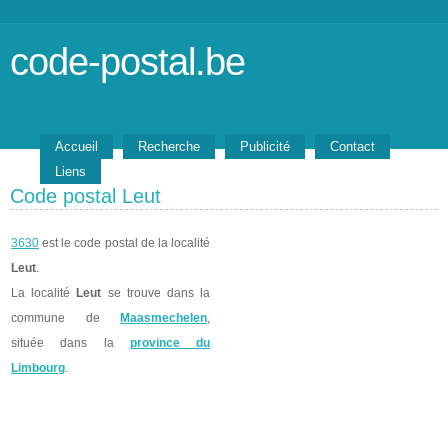
code-postal.be
Accueil
Recherche
Publicité
Contact
Liens
Code postal Leut
3630
est le code postal de la localité
Leut
.
La localité
Leut
se trouve dans la
commune de
Maasmechelen
,
située dans la
province du
Limbourg
.