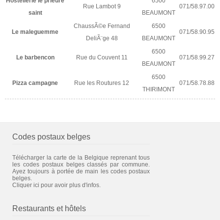
Hostellerie le prieure
6500
Rue Lambot 9
071/58.97.00
saint
BEAUMONT
ChaussÃ©e Fernand
6500
Le maleguemme
071/58.90.95
DeliÃ¨ge 48
BEAUMONT
6500
Le barbencon
Rue du Couvent 11
071/58.99.27
BEAUMONT
6500
Pizza campagne
Rue les Routures 12
071/58.78.88
THIRIMONT
Codes postaux belges
Télécharger la carte de la Belgique reprenant tous
les codes postaux belges classés par commune.
Ayez toujours à portée de main les codes postaux
belges.
Cliquer ici pour avoir plus d'infos.
Restaurants et hôtels