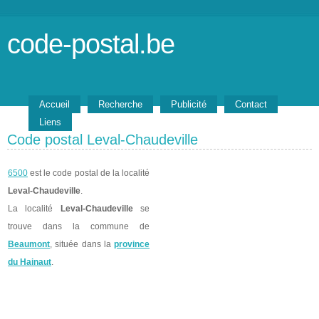
code-postal.be
Accueil
Recherche
Publicité
Contact
Liens
Code postal Leval-Chaudeville
6500
est le code postal de la localité
Leval-Chaudeville
.
La localité
Leval-Chaudeville
se
trouve dans la commune de
Beaumont
, située dans la
province
du Hainaut
.