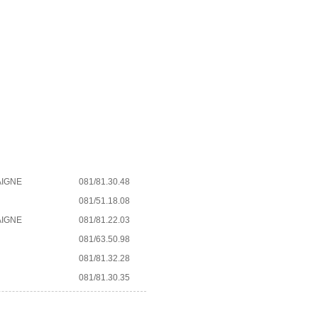
AIGNE
081/81.30.48
081/51.18.08
AIGNE
081/81.22.03
081/63.50.98
081/81.32.28
081/81.30.35