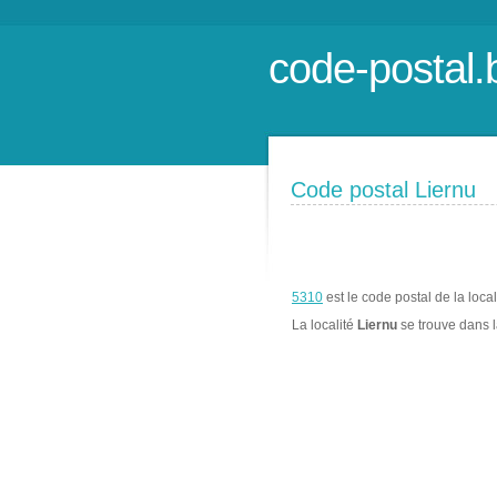
code-postal.
Code postal Liernu
5310
est le code postal de la loca
La localité
Liernu
se trouve dans