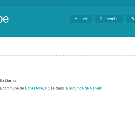
be
Accueil
Recherche
Pu
lité
Liernu
.
 la commune de
EghezÃ©e
, située dans la
province de Namur
.