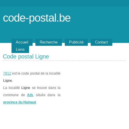
code-postal.be
Accueil
Recherche
Publicité
Contact
Liens
Code postal Ligne
7812
est le code postal de la localité
Ligne
.
La localité
Ligne
se trouve dans la
commune de
Ath
, située dans la
province du Hainaut
.