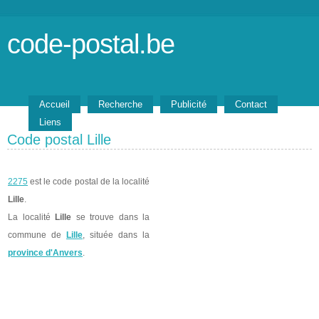
code-postal.be
Accueil
Recherche
Publicité
Contact
Liens
Code postal Lille
2275
est le code postal de la localité
Lille
.
La localité
Lille
se trouve dans la
commune de
Lille
, située dans la
province d'Anvers
.