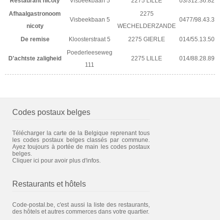
Restaurant nicoty
Visbeekbaan 5
2275 LILLE
03/312.36.82
Afhaalgastronoom
2275
Visbeekbaan 5
0477/98.43.3
nicoty
WECHELDERZANDE
De remise
Kloosterstraat 5
2275 GIERLE
014/55.13.50
Poederleeseweg
D'achtste zaligheid
2275 LILLE
014/88.28.89
111
Codes postaux belges
Télécharger la carte de la Belgique reprenant tous
les codes postaux belges classés par commune.
Ayez toujours à portée de main les codes postaux
belges.
Cliquer ici pour avoir plus d'infos.
Restaurants et hôtels
Code-postal.be, c'est aussi la liste des restaurants,
des hôtels et autres commerces dans votre quartier.