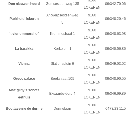
9160
Den nieuwen heerd
Gentsesteenweg 135
09/342.70.06
LOKEREN
Antwerpsesteenweg
9160
Parkhotel lokeren
09/348.20.46
5
LOKEREN
9160
't vier emmershof
Krommestraat 1
09/348.63.98
LOKEREN
9160
La barakka
Kerkplein 1
09/340.56.86
LOKEREN
9160
Vienna
Stationsplein 6
09/349.03.02
LOKEREN
9160
Greco palace
Beekstraat 105
09/348.90.55
LOKEREN
Mac gilby's schots
9160
Eksaarde-dorp 4
09/346.69.89
eethuis
LOKEREN
9160
Boottaverne de durme
Durmelaan
0473/23.11.5
LOKEREN