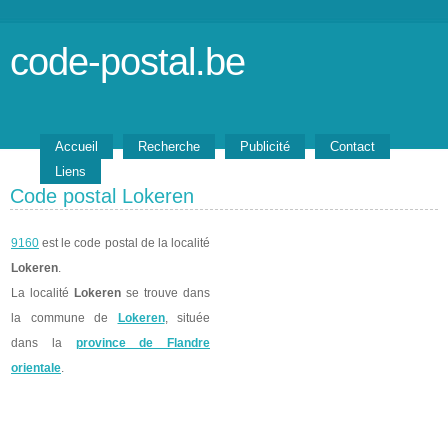
code-postal.be
Accueil
Recherche
Publicité
Contact
Liens
Code postal Lokeren
9160
est le code postal de la localité
Lokeren
.
La localité
Lokeren
se trouve dans
la commune de
Lokeren
, située
dans la
province de Flandre
orientale
.