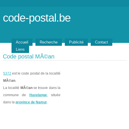
code-postal.be
Accueil
Recherche
Publicité
Contact
Liens
Code postal MÃ©an
5372
est le code postal de la localité
MÃ©an
.
La localité
MÃ©an
se trouve dans la
commune de
Havelange
, située
dans la
province de Namur
.