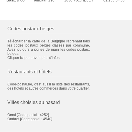
Basiz & co
Heirbaan 210
1830 MACHELEN
02/253.54.56
Codes postaux belges
Télécharger la carte de la Belgique reprenant tous
les codes postaux belges classés par commune.
Ayez toujours à portée de main les codes postaux
belges.
Cliquer ici pour avoir plus d'infos.
Restaurants et hôtels
Code-postal.be, c'est aussi la liste des restaurants,
des hôtels et autres commerces dans votre quartier.
Villes choisies au hasard
Omal
[Code postal : 4252]
Ombret
[Code postal : 4540]