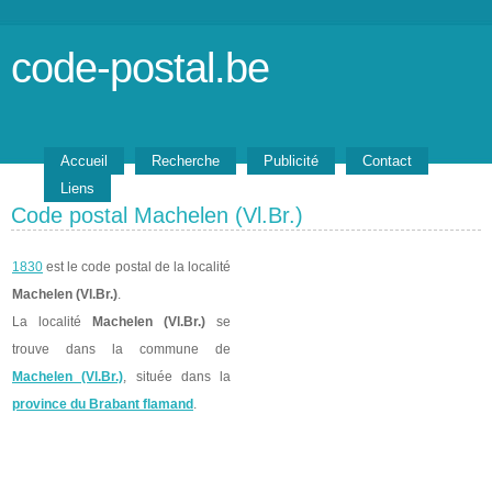
code-postal.be
Accueil
Recherche
Publicité
Contact
Liens
Code postal Machelen (Vl.Br.)
1830
est le code postal de la localité
Machelen (Vl.Br.)
.
La localité
Machelen (Vl.Br.)
se
trouve dans la commune de
Machelen (Vl.Br.)
, située dans la
province du Brabant flamand
.