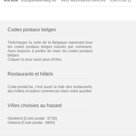
Rockele
Edingsesteenweg 96
9402 MEERBEKE-NINOVE
054/55.86.11
Codes postaux belges
Télécharger la carte de la Belgique reprenant tous
les codes postaux belges classés par commune.
Ayez toujours à portée de main les codes postaux
belges.
Cliquer ici pour avoir plus d'infos.
Restaurants et hôtels
Code-postal.be, c'est aussi la liste des restaurants,
des hôtels et autres commerces dans votre quartier.
Villes choisies au hasard
Oedelem
[Code postal : 8730]
Oekene
[Code postal : 8800]