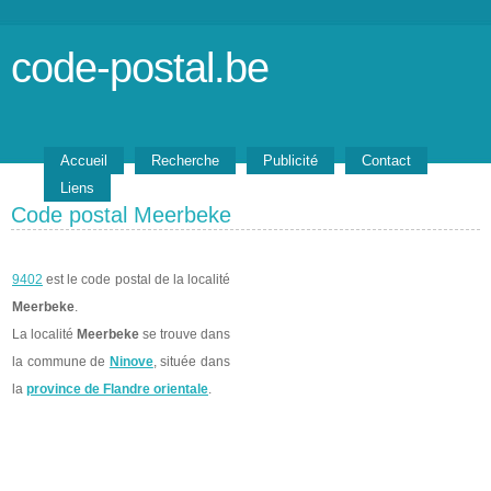
code-postal.be
Accueil
Recherche
Publicité
Contact
Liens
Code postal Meerbeke
9402
est le code postal de la localité
Meerbeke
.
La localité
Meerbeke
se trouve dans
la commune de
Ninove
, située dans
la
province de Flandre orientale
.