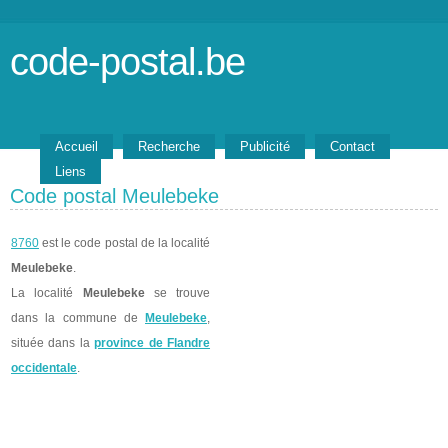
code-postal.be
Accueil
Recherche
Publicité
Contact
Liens
Code postal Meulebeke
8760
est le code postal de la localité
Meulebeke
.
La localité
Meulebeke
se trouve
dans la commune de
Meulebeke
,
située dans la
province de Flandre
occidentale
.