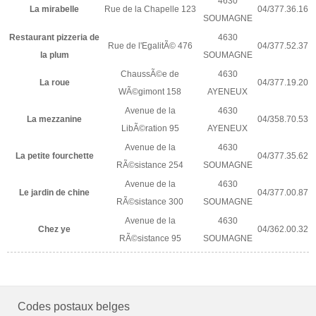
4630
La mirabelle
Rue de la Chapelle 123
04/377.36.16
SOUMAGNE
Restaurant pizzeria de
4630
Rue de l'EgalitÃ© 476
04/377.52.37
la plum
SOUMAGNE
ChaussÃ©e de
4630
La roue
04/377.19.20
WÃ©gimont 158
AYENEUX
Avenue de la
4630
La mezzanine
04/358.70.53
LibÃ©ration 95
AYENEUX
Avenue de la
4630
La petite fourchette
04/377.35.62
RÃ©sistance 254
SOUMAGNE
Avenue de la
4630
Le jardin de chine
04/377.00.87
RÃ©sistance 300
SOUMAGNE
Avenue de la
4630
Chez ye
04/362.00.32
RÃ©sistance 95
SOUMAGNE
Codes postaux belges