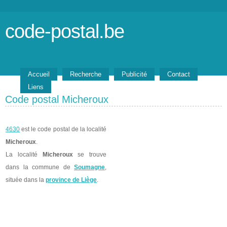
code-postal.be
Accueil
Recherche
Publicité
Contact
Liens
Code postal Micheroux
4630
est le code postal de la localité
Micheroux
.
La localité
Micheroux
se trouve
dans la commune de
Soumagne
,
située dans la
province de Liège
.