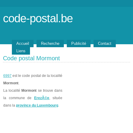
code-postal.be
Accueil
Recherche
Publicité
Contact
Liens
Code postal Mormont
6997
est le code postal de la localité
Mormont
.
La localité
Mormont
se trouve dans
la commune de
ErezÃ©e
, située
dans la
province du Luxembourg
.