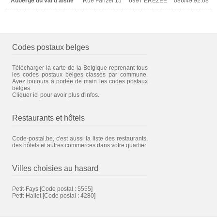
Auberge du val d'aisne
Rue Fanzel 15
6997 EREZEE
086/49.92.08
Codes postaux belges
Télécharger la carte de la Belgique reprenant tous
les codes postaux belges classés par commune.
Ayez toujours à portée de main les codes postaux
belges.
Cliquer ici pour avoir plus d'infos.
Restaurants et hôtels
Code-postal.be, c'est aussi la liste des restaurants,
des hôtels et autres commerces dans votre quartier.
Villes choisies au hasard
Petit-Fays
[Code postal : 5555]
Petit-Hallet
[Code postal : 4280]