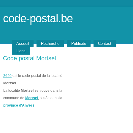
code-postal.be
Accueil
Recherche
Publicité
Contact
Liens
Code postal Mortsel
2640
est le code postal de la localité
Mortsel
.
La localité
Mortsel
se trouve dans la
commune de
Mortsel
, située dans la
province d'Anvers
.