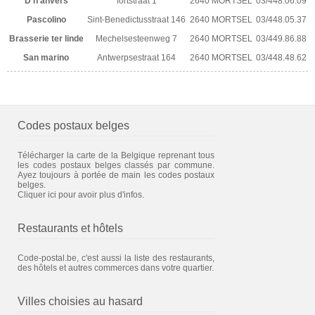
D'n anvers
fortstraat 1
2640 MORTSEL
03/448.06.09
Pascolino
Sint-Benedictusstraat 146
2640 MORTSEL
03/448.05.37
Brasserie ter linde
Mechelsesteenweg 7
2640 MORTSEL
03/449.86.88
San marino
Antwerpsestraat 164
2640 MORTSEL
03/448.48.62
Codes postaux belges
Télécharger la carte de la Belgique reprenant tous
les codes postaux belges classés par commune.
Ayez toujours à portée de main les codes postaux
belges.
Cliquer ici pour avoir plus d'infos.
Restaurants et hôtels
Code-postal.be, c'est aussi la liste des restaurants,
des hôtels et autres commerces dans votre quartier.
Villes choisies au hasard