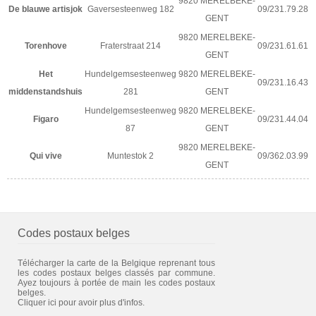
9820 MERELBEKE-
De blauwe artisjok
Gaversesteenweg 182
09/231.79.28
GENT
9820 MERELBEKE-
Torenhove
Fraterstraat 214
09/231.61.61
GENT
Het
Hundelgemsesteenweg
9820 MERELBEKE-
09/231.16.43
middenstandshuis
281
GENT
Hundelgemsesteenweg
9820 MERELBEKE-
Figaro
09/231.44.04
87
GENT
9820 MERELBEKE-
Qui vive
Muntestok 2
09/362.03.99
GENT
Codes postaux belges
Télécharger la carte de la Belgique reprenant tous
les codes postaux belges classés par commune.
Ayez toujours à portée de main les codes postaux
belges.
Cliquer ici pour avoir plus d'infos.