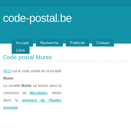
code-postal.be
Accueil
Recherche
Publicité
Contact
Liens
Code postal Munte
9820
est le code postal de la localité
Munte
.
La localité
Munte
se trouve dans la
commune de
Merelbeke
, située
dans la
province de Flandre
orientale
.