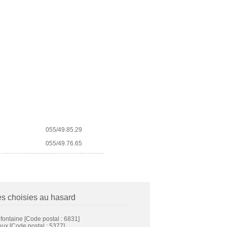
055/49.85.29
055/49.76.65
es choisies au hasard
fontaine
[Code postal : 6831]
eux
[Code postal : 5377]