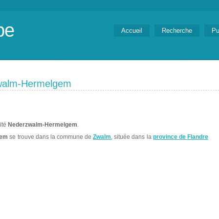
be
Accueil
Recherche
Pu
zwalm-Hermelgem
lité
Nederzwalm-Hermelgem
.
gem
se trouve dans la commune de
Zwalm
, située dans la
province de Flandre