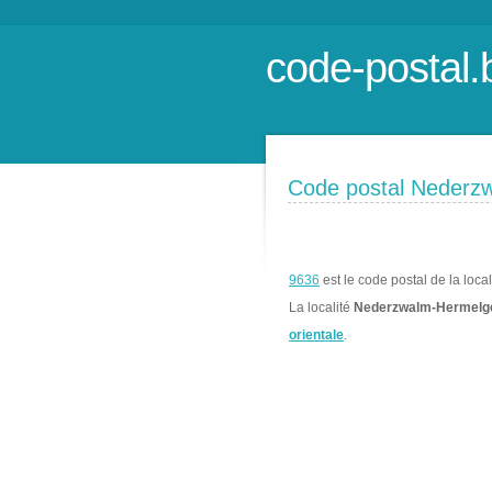
code-postal.
Code postal Neder
9636
est le code postal de la loca
La localité
Nederzwalm-Hermel
orientale
.