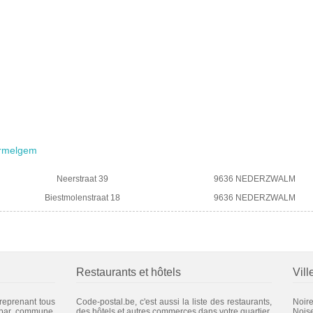
ermelgem
Neerstraat 39
9636 NEDERZWALM
Biestmolenstraat 18
9636 NEDERZWALM
Restaurants et hôtels
Vill
 reprenant tous
Code-postal.be, c'est aussi la liste des restaurants,
Noire
 par commune.
des hôtels et autres commerces dans votre quartier.
Nois