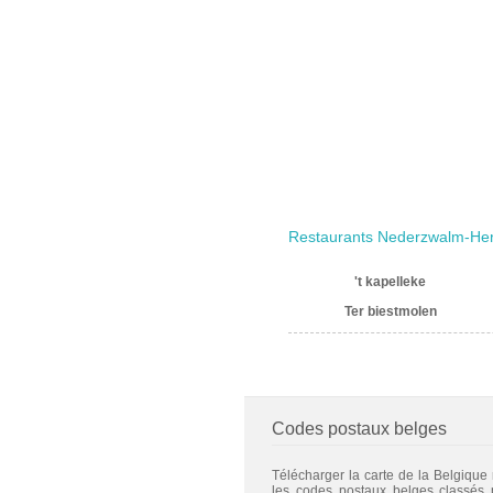
Restaurants Nederzwalm-H
't kapelleke
Ter biestmolen
Codes postaux belges
Télécharger la carte de la Belgique
les codes postaux belges classés