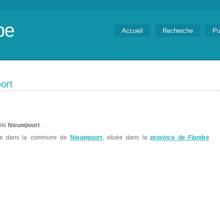
be
Accueil
Recherche
Pu
ort
lité
Nieuwpoort
.
ve dans la commune de
Nieuwpoort
, située dans la
province de Flandre