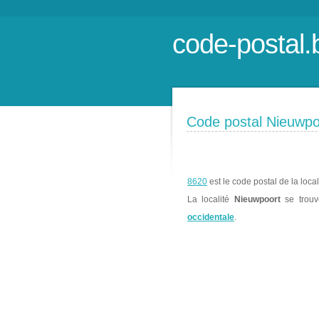
code-postal.
Code postal Nieuwpo
8620
est le code postal de la loca
La localité
Nieuwpoort
se trou
occidentale
.