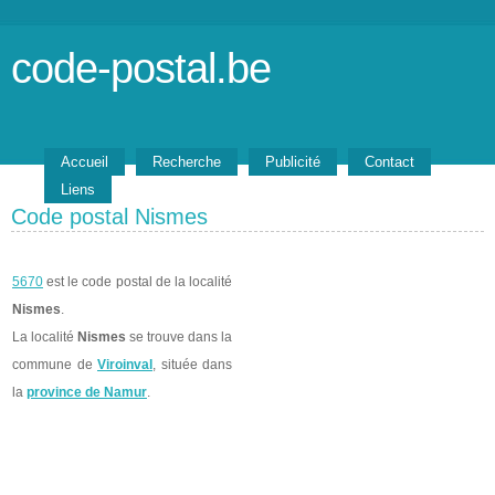
code-postal.be
Accueil
Recherche
Publicité
Contact
Liens
Code postal Nismes
5670
est le code postal de la localité
Nismes
.
La localité
Nismes
se trouve dans la
commune de
Viroinval
, située dans
la
province de Namur
.