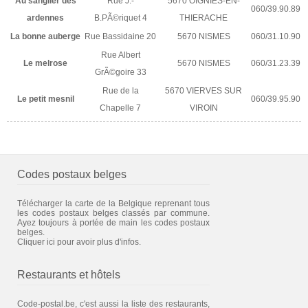
Au sanglier des
Rue J.-
5670 OIGNIES-EN-
060/39.90.89
ardennes
B.PÃ©riquet 4
THIERACHE
La bonne auberge
Rue Bassidaine 20
5670 NISMES
060/31.10.90
Rue Albert
Le melrose
5670 NISMES
060/31.23.39
GrÃ©goire 33
Rue de la
5670 VIERVES SUR
Le petit mesnil
060/39.95.90
Chapelle 7
VIROIN
Codes postaux belges
Télécharger la carte de la Belgique reprenant tous
les codes postaux belges classés par commune.
Ayez toujours à portée de main les codes postaux
belges.
Cliquer ici pour avoir plus d'infos.
Restaurants et hôtels
Code-postal.be, c'est aussi la liste des restaurants,