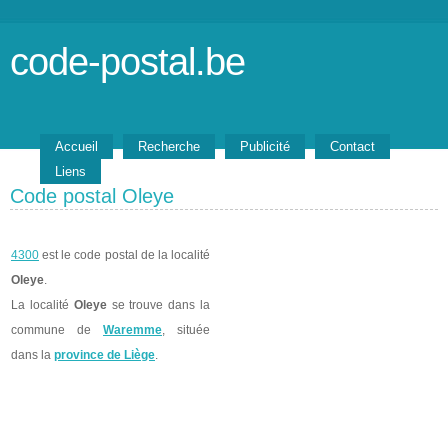
code-postal.be
Accueil
Recherche
Publicité
Contact
Liens
Code postal Oleye
4300
est le code postal de la localité
Oleye
.
La localité
Oleye
se trouve dans la
commune de
Waremme
, située
dans la
province de Liège
.