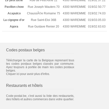
Le petit axhe
Rue de Petit Axhe 12
4300 WAREMME
019/32.37.22
Pavillon chow
Rue Joseph Wauters 70
4300 WAREMME
019/32.50.77
Acapulco
ChaussÃ©e Romaine 75
4300 WAREMME
019/32.74.03
La cigogne d'or
Rue Saint-Eloi 36B
4300 WAREMME
019/33.05.03
Agora
Rue Gustave Renier 20
4300 WAREMME
019/32.63.63
Codes postaux belges
Télécharger la carte de la Belgique reprenant tous
les codes postaux belges classés par commune.
Ayez toujours à portée de main les codes postaux
belges.
Cliquer ici pour avoir plus d'infos.
Restaurants et hôtels
Code-postal.be, c'est aussi la liste des restaurants,
des hôtels et autres commerces dans votre quartier.