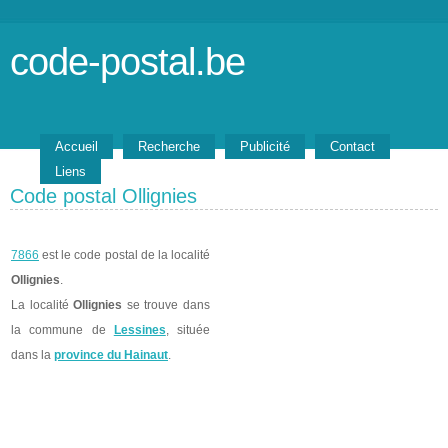
code-postal.be
Accueil
Recherche
Publicité
Contact
Liens
Code postal Ollignies
7866
est le code postal de la localité
Ollignies
.
La localité
Ollignies
se trouve dans
la commune de
Lessines
, située
dans la
province du Hainaut
.