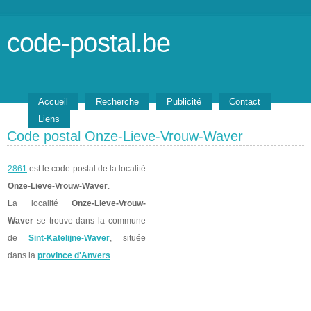
code-postal.be
Accueil
Recherche
Publicité
Contact
Liens
Code postal Onze-Lieve-Vrouw-Waver
2861
est le code postal de la localité
Onze-Lieve-Vrouw-Waver
.
La localité
Onze-Lieve-Vrouw-
Waver
se trouve dans la commune
de
Sint-Katelijne-Waver
, située
dans la
province d'Anvers
.