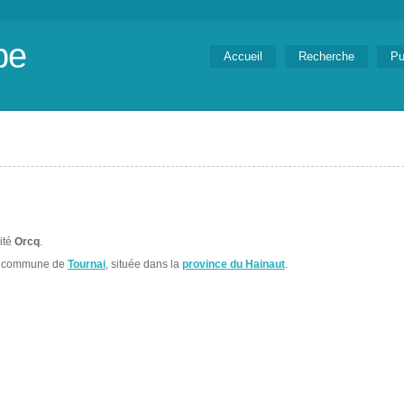
be
Accueil
Recherche
Pu
lité
Orcq
.
la commune de
Tournai
, située dans la
province du Hainaut
.