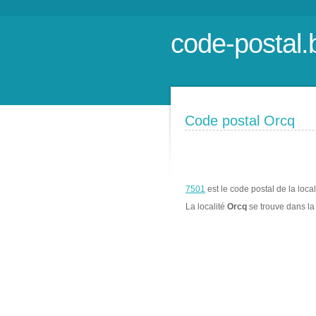
code-postal.
Code postal Orcq
7501
est le code postal de la loca
La localité
Orcq
se trouve dans 