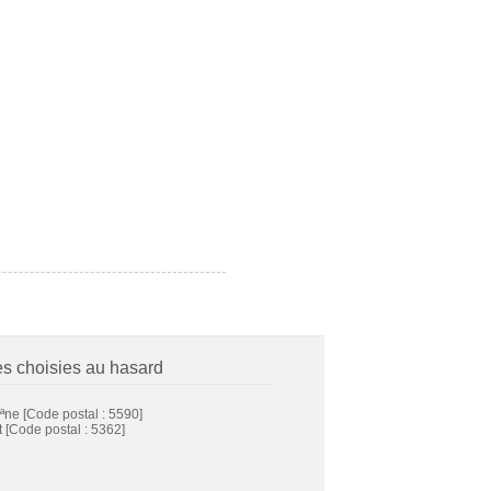
es choisies au hasard
ªne
[Code postal : 5590]
t
[Code postal : 5362]