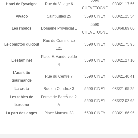
5590
Hotel de l'ywoigne
Rue du Village 6
083/21.17.56
CHEVETOGNE
Vivaco
Saint Gilles 25
5590 CINEY
083/21.25.54
5590
Les rhodos
Domaine Provincial 1
083/68.89.00
CHEVETOGNE
Rue du Commerce
Le comptoir du gout
5590 CINEY
083/21.75.95
121
Place E. Vandervelde
L'estaminet
5590 CINEY
083/21.27.10
4
L'assiette
Rue du Centre 7
5590 CINEY
083/21.40.41
gourmande
La creta
Rue du Condroz 3
5590 CINEY
083/21.65.25
Les tables de
Ferme de BarcÃ¨ne 2
5590 CINEY
083/22.02.65
barcene
A
La part des anges
Place Monseu 28
5590 CINEY
083/21.86.96