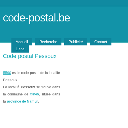
code-postal.be
Accueil
Recherche
Publicité
Contact
Liens
Code postal Pessoux
5590
est le code postal de la localité
Pessoux
.
La localité
Pessoux
se trouve dans
la commune de
Ciney
, située dans
la
province de Namur
.